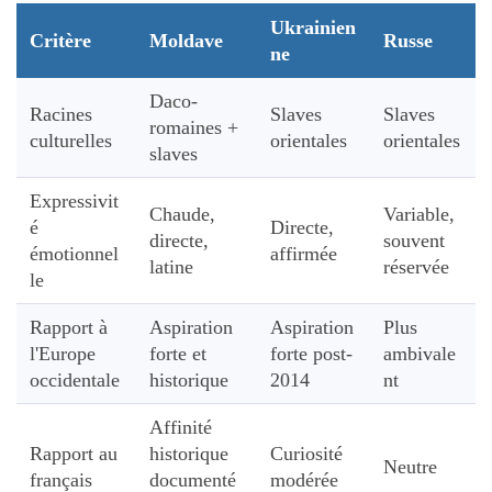
Ukrainien
Critère
Moldave
Russe
ne
Daco-
Racines
Slaves
Slaves
romaines +
culturelles
orientales
orientales
slaves
Expressivit
Chaude,
Variable,
é
Directe,
directe,
souvent
émotionnel
affirmée
latine
réservée
le
Rapport à
Aspiration
Aspiration
Plus
l'Europe
forte et
forte post-
ambivale
occidentale
historique
2014
nt
Affinité
Rapport au
historique
Curiosité
Neutre
français
documenté
modérée