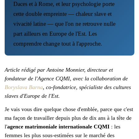
Daces et à Rome, et leur psychologie porte
cette double empreinte — chaleur slave et
vivacité latine — que l'on ne retrouve nulle
part ailleurs en Europe de l'Est. Les
comprendre change tout à l'approche.
Article rédigé par Antoine Monnier, directeur et
fondateur de l'Agence CQMI, avec la collaboration de
Boryslava Barna
, co-fondatrice, spécialiste des cultures
slaves d'Europe de l'Est.
Je vais vous dire quelque chose d'emblée, parce que c'est
ma façon de travailler depuis plus de dix ans à la tête de
l'
agence matrimoniale internationale CQMI
: les
femmes les plus sous-estimées sur le marché des