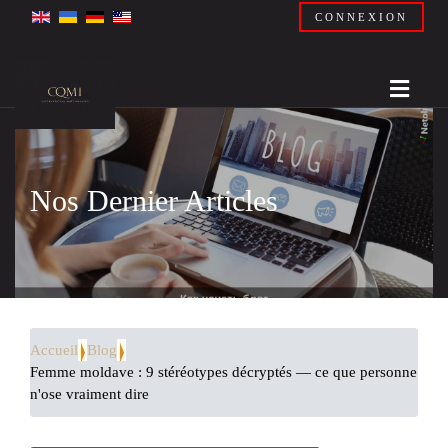
CONNEXION
Nos Dernier Articles
Accueil
Blog
Femme moldave : 9 stéréotypes décryptés — ce que personne
n'ose vraiment dire