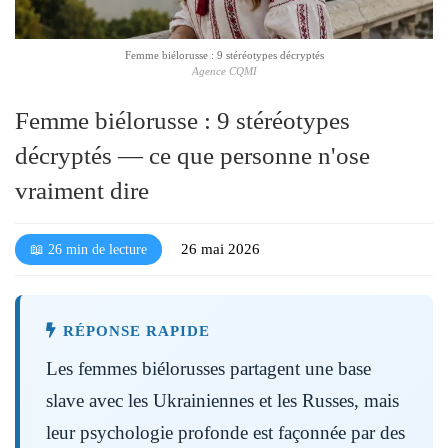
l
é
Femme biélorusse : 9 stéréotypes décryptés
Agence CQMI
Femme biélorusse : 9 stéréotypes
décryptés — ce que personne n'ose
vraiment dire
26 mai 2026
📖 26 min de lecture
RÉPONSE RAPIDE
Les femmes biélorusses partagent une base
slave avec les Ukrainiennes et les Russes, mais
leur psychologie profonde est façonnée par des