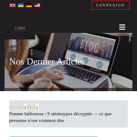
CONNEXION
Nos Dernier Articles
Accueil
Blog
Femme biélorusse : 9 stéréotypes décryptés — ce que
personne n'ose vraiment dire