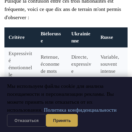
Puisque la confusion entre ces trois nationalités est
fréquente, voici ce que dix ans de terrain m'ont permis
d'observer :
Biéloruss
Ukrainie
Critère
Russe
e
nne
Expressivit
Retenue,
Directe,
Variable,
é
économe
expressiv
souvent
émotionnel
de mots
e
intense
le
Мы используем файлы cookie для анализа
Très
Rapport à
Discrète
посещаемости и персонализации рекламы. Вы
affirmée
Forte mais
l'identité
mais
depuis
ambiguë
можете принять или отказаться от их
nationale
profonde
2014
использования.
Политика конфиденциальности
Отказаться
Принять
Diplomatie
Très
au
Modérée
Variable
élevée