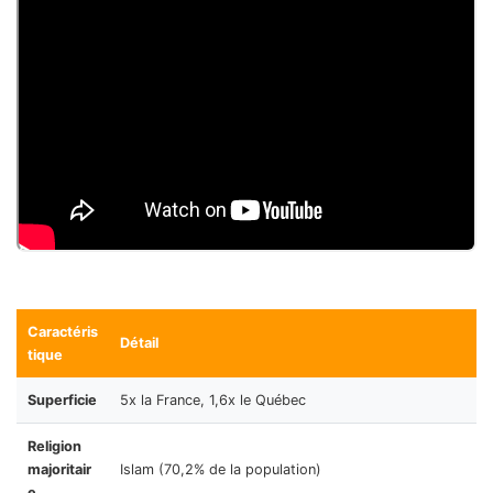
Caractéris
Détail
tique
Superficie
5x la France, 1,6x le Québec
Religion
majoritair
Islam (70,2% de la population)
e