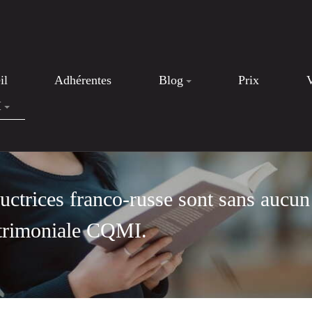
il
Adhérentes
Blog
Prix
I
ductrices franco-russe sont sans aucun
atrimoniale CQMI.