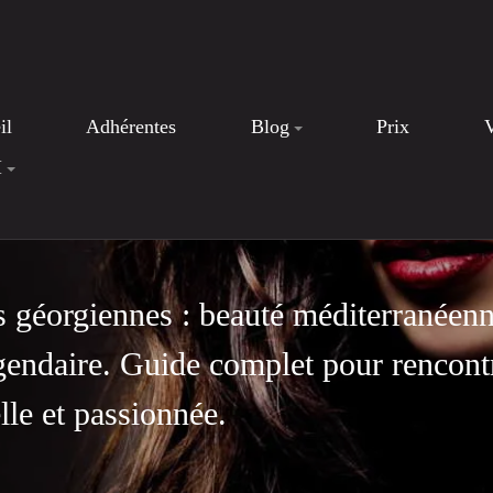
il
Adhérentes
Blog
Prix
I
géorgiennes : beauté méditerranéenne
 légendaire. Guide complet pour renco
lle et passionnée.