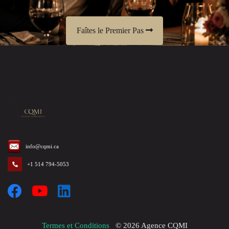
Faîtes le Premier Pas
info@cqmi.ca
+1 514 794-5053
Termes et Conditions
©
2026
Agence CQMI