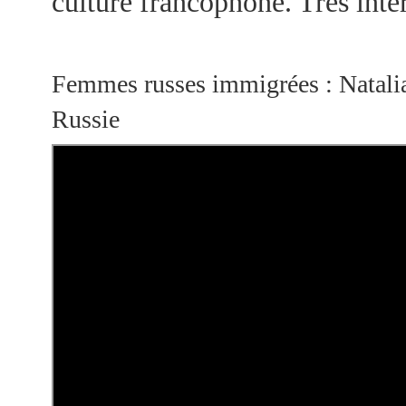
culture francophone. Très intér
Femmes russes immigrées : Natalia
Russie