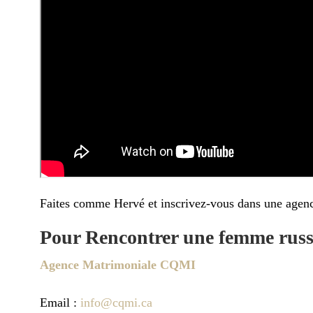
Faites comme Hervé et inscrivez-vous dans une agen
Pour Rencontrer une femme russ
Agence Matrimoniale CQMI
Email :
info@cqmi.ca