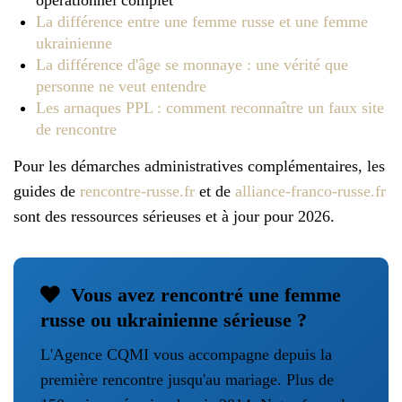
opérationnel complet
La différence entre une femme russe et une femme
ukrainienne
La différence d'âge se monnaye : une vérité que
personne ne veut entendre
Les arnaques PPL : comment reconnaître un faux site
de rencontre
Pour les démarches administratives complémentaires, les
guides de
rencontre-russe.fr
et de
alliance-franco-russe.fr
sont des ressources sérieuses et à jour pour 2026.
Vous avez rencontré une femme
russe ou ukrainienne sérieuse ?
L'Agence CQMI vous accompagne depuis la
première rencontre jusqu'au mariage. Plus de