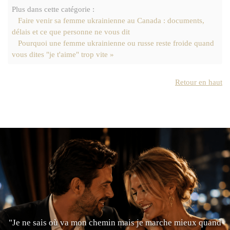
Plus dans cette catégorie :
Faire venir sa femme ukrainienne au Canada : documents,
délais et ce que personne ne vous dit
Pourquoi une femme ukrainienne ou russe reste froide quand
vous dites "je t'aime" trop vite »
Retour en haut
"Je ne sais où va mon chemin mais je marche mieux quand