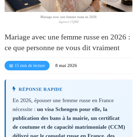
l
é
Mariage avec une femme russe en 2026
Agence CQMI
Mariage avec une femme russe en 2026 :
ce que personne ne vous dit vraiment
8 mai 2026
📖 15 min de lecture
RÉPONSE RAPIDE
En 2026, épouser une femme russe en France
nécessite :
un visa Schengen pour elle, la
publication des bans à la mairie, un certificat
de coutume et de capacité matrimoniale (CCM)
délivré par le consulat russe en France, des