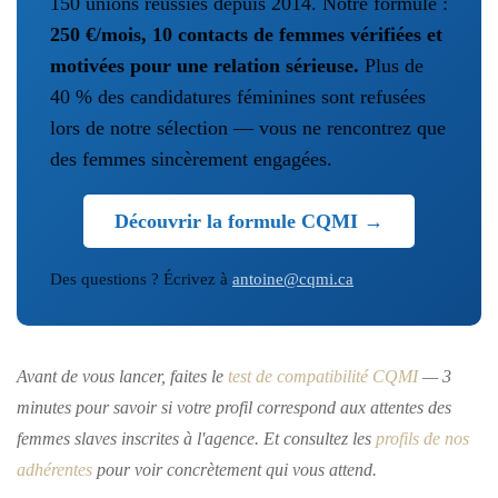
150 unions réussies depuis 2014. Notre formule :
250 €/mois, 10 contacts de femmes vérifiées et
motivées pour une relation sérieuse.
Plus de
40 % des candidatures féminines sont refusées
lors de notre sélection — vous ne rencontrez que
des femmes sincèrement engagées.
Découvrir la formule CQMI →
Des questions ? Écrivez à
antoine@cqmi.ca
Avant de vous lancer, faites le
test de compatibilité CQMI
— 3
minutes pour savoir si votre profil correspond aux attentes des
femmes slaves inscrites à l'agence. Et consultez les
profils de nos
adhérentes
pour voir concrètement qui vous attend.