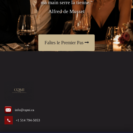
ma main serre la tienne."
Alfred de Musset
Faîtes le Premier Pas
info@cqmi.ca
+1 514 794-5053