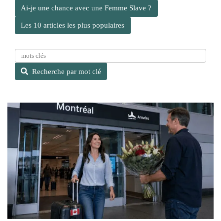
Ai-je une chance avec une Femme Slave ?
Les 10 articles les plus populaires
R
e
Recherche par mot clé
c
h
e
r
c
h
e
p
a
r
m
o
t
c