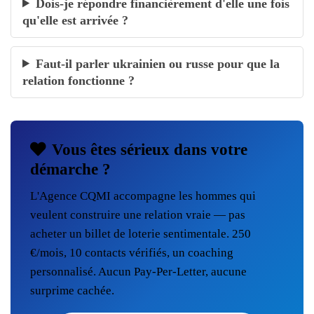
Dois-je répondre financièrement d'elle une fois
qu'elle est arrivée ?
Faut-il parler ukrainien ou russe pour que la
relation fonctionne ?
Vous êtes sérieux dans votre
démarche ?
L'Agence CQMI accompagne les hommes qui
veulent construire une relation vraie — pas
acheter un billet de loterie sentimentale. 250
€/mois, 10 contacts vérifiés, un coaching
personnalisé. Aucun Pay-Per-Letter, aucune
surprime cachée.