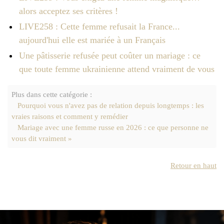
alors acceptez ses critères !
LIVE258 : Cette femme refusait la France...
aujourd'hui elle est mariée à un Français
Une pâtisserie refusée peut coûter un mariage : ce
que toute femme ukrainienne attend vraiment de vous
Plus dans cette catégorie :
Pourquoi vous n'avez pas de relation depuis longtemps : les
vraies raisons et comment y remédier
Mariage avec une femme russe en 2026 : ce que personne ne
vous dit vraiment »
Retour en haut