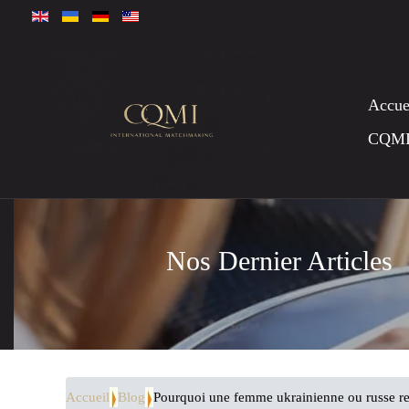
Accue
CQM
Nos Dernier Articles
Accueil
Blog
Pourquoi une femme ukrainienne ou russe rest