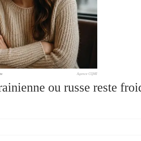
te
Agence CQMI
inienne ou russe reste froi