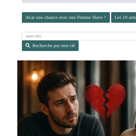
Ai-je une chance avec une Femme Slave ?
Les 10 arti
R
e
Recherche par mot clé
c
h
e
r
c
h
e
p
a
r
m
o
t
c