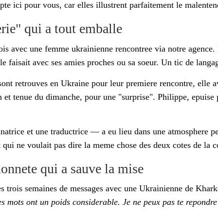
apte ici pour vous, car elles illustrent parfaitement le malente
rie" qui a tout emballe
is avec une femme ukrainienne rencontree via notre agence. Bie
e faisait avec ses amies proches ou sa soeur. Un tic de langag
 sont retrouves en Ukraine pour leur premiere rencontre, elle av
main et tenue du dimanche, pour une "surprise". Philippe, epui
rice et une traductrice — a eu lieu dans une atmosphere pesa
ot qui ne voulait pas dire la meme chose des deux cotes de la c
honnete qui a sauve la mise
pres trois semaines de messages avec une Ukrainienne de Khark
es mots ont un poids considerable. Je ne peux pas te repondr