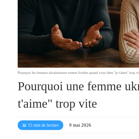
l
é
Pourquoi les femmes ukrainiennes restent froides quand vous dites "je t'aime" trop vi
Pourquoi une femme ukra
t'aime" trop vite
9 mai 2026
📖 15 min de lecture