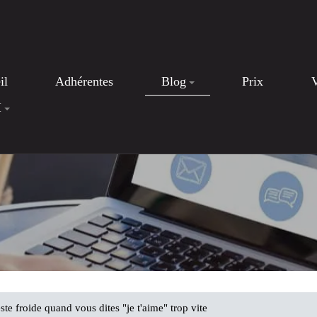
il
Adhérentes
Blog
Prix
I
e froide quand vous dites "je t'aime" trop vite