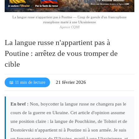
l
é
La langue russe n'appartient pas à Poutine — Coup de gueule d'un francophone
russophone marié à une Ukrainienne
Agence CQMI
La langue russe n'appartient pas à
Poutine : arrêtez de vous tromper de
cible
21 février 2026
📖 11 min de lecture
En bref :
Non, boycotter la langue russe ne changera pas le
cours de la guerre en Ukraine. Cet article d'opinion assume
une position claire : la langue de Pouchkine, de Tolstoï et de
Dostoïevski n'appartient ni à Poutine ni à son armée. Je suis
un fervent partisan de l'Ukraine, marié à une Ukrainienne, et