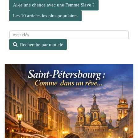
Ai-je une chance avec une Femme Slave ?
Les 10 articles les plus populaires
R
e
Recherche par mot clé
c
h
e
r
c
h
e
p
a
r
m
o
t
c