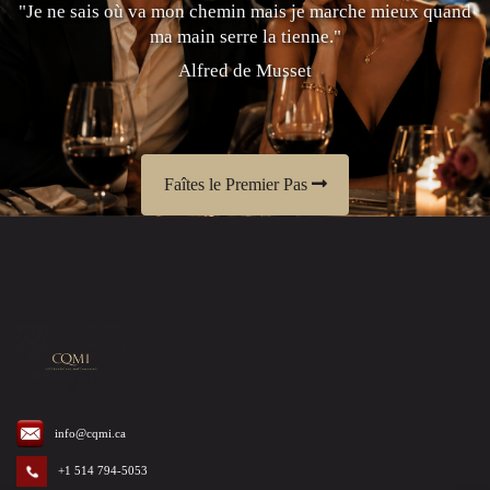
"Je ne sais où va mon chemin mais je marche mieux quand
ma main serre la tienne."
Alfred de Musset
Faîtes le Premier Pas
info@cqmi.ca
+1 514 794-5053