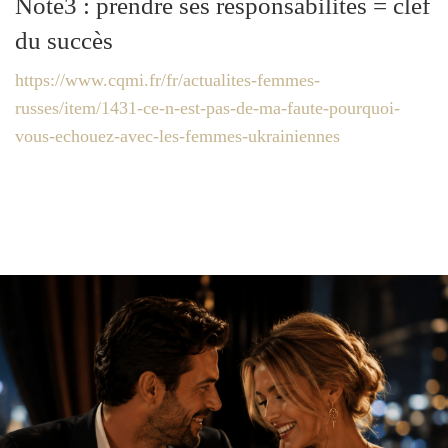
Note3 : prendre ses responsabilités = clef
du succès
https://www.cqmi.fr/fr/actualites-femmes-
russes/item/1431-ce-n-est-pas-de-ma-faute-pourquoi-
vous-echouez-avec-les-femmes-ukrainiennes