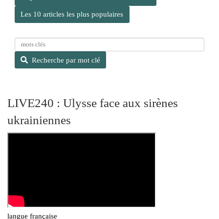
Les 10 articles les plus populaires
R
e
Recherche par mot clé
c
h
e
r
LIVE240 : Ulysse face aux sirènes
c
ukrainiennes
h
e
p
a
r
m
o
t
c
l
langue française