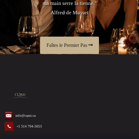
ma main serre la tienne."
Alfred de Musset
Faîtes le Premier Pas
info@cqmi.ca
+1 514 794-5053