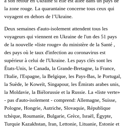
à son retour en Ukraine si elle est allée dans un pays de
la zone rouge. La quarantaine concerne tous ceux qui
voyagent en dehors de l’Ukraine.
Deux semaines d'auto-isolement attendent tous les
voyageurs qui viennent en Ukraine de l'un des 51 pays
de la nouvelle «liste rouge» du ministère de la Santé ,
des pays où le taux d'infection au coronavirus est
supérieur à celui de l'Ukraine. Les pays clés sont les
États-Unis, le Canada, la Grande-Bretagne, la France,
l'Italie, l'Espagne, la Belgique, les Pays-Bas, le Portugal,
la Suède, le Koweït, Singapour, les Émirats arabes unis,
la Moldavie, la Biélorussie et la Russie. La «liste verte»
- pas d'auto-isolement - comprend: Allemagne, Suisse,
Pologne, Hongrie, Autriche, Slovaquie, République
tchèque, Roumanie, Bulgarie, Grèce, Israël, Égypte,
Turquie Kazakhstan, Iran, Lettonie, Lituanie, Estonie et