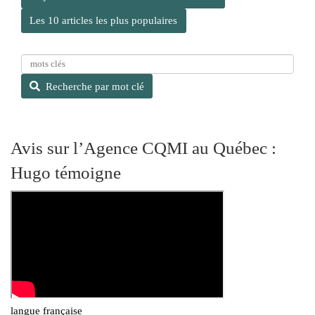
Les 10 articles les plus populaires
R
e
Recherche par mot clé
c
h
e
r
Avis sur l’Agence CQMI au Québec :
c
Hugo témoigne
h
e
p
a
r
m
o
t
c
l
langue française