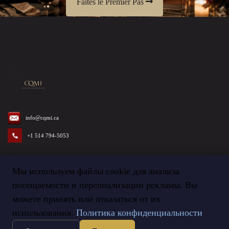
Faîtes le Premier Pas
info@cqmi.ca
+1 514 794-5053
Мы используем файлы cookie для анализа
посещаемости и персонализации рекламы. Вы
Termes et Conditions
©
2026
Agence CQMI
можете принять или отказаться от их
использования.
Политика конфиденциальности