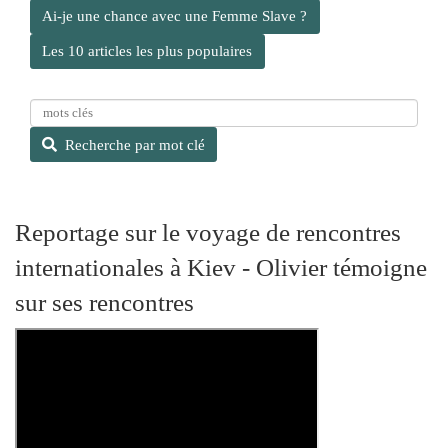
Ai-je une chance avec une Femme Slave ?
Les 10 articles les plus populaires
R
e
Recherche par mot clé
c
h
e
r
Reportage sur le voyage de rencontres
c
internationales à Kiev - Olivier témoigne
h
e
sur ses rencontres
p
a
r
m
o
t
c