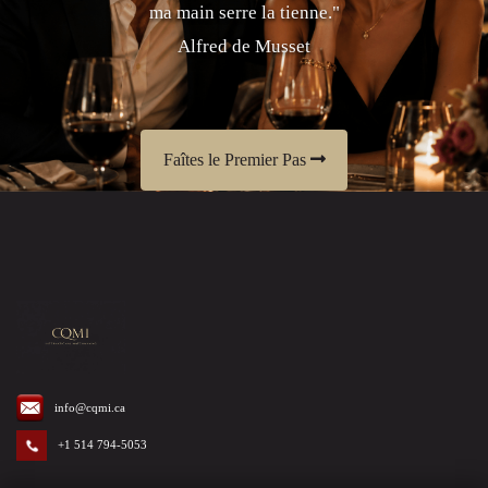
ma main serre la tienne."
Alfred de Musset
Faîtes le Premier Pas
info@cqmi.ca
+1 514 794-5053