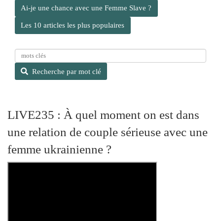
Ai-je une chance avec une Femme Slave ?
Les 10 articles les plus populaires
R
e
Recherche par mot clé
c
h
e
r
LIVE235 : À quel moment on est dans
c
une relation de couple sérieuse avec une
h
e
femme ukrainienne ?
p
a
r
m
o
t
c