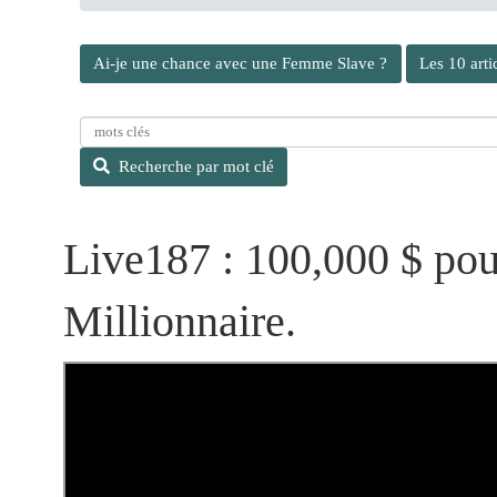
Ai-je une chance avec une Femme Slave ?
Les 10 arti
R
e
Recherche par mot clé
c
h
e
Live187 : 100,000 $ po
r
c
h
Millionnaire.
e
p
a
r
m
o
t
c