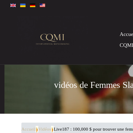
Accue
CQM
vidéos de Femmes Sl
Accueil
Vidéos
Live187 : 100,000 $ pour trouver une fem