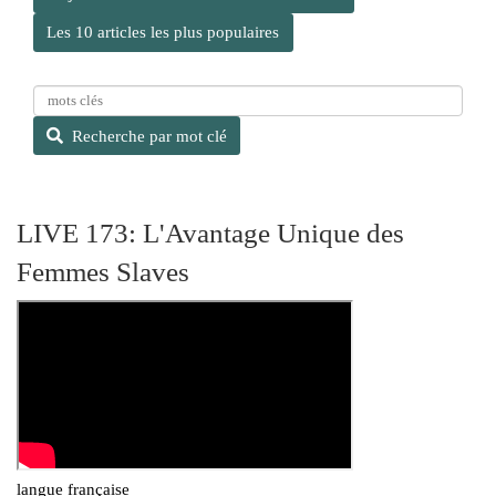
Les 10 articles les plus populaires
R
e
Recherche par mot clé
c
h
e
r
LIVE 173: L'Avantage Unique des
c
Femmes Slaves
h
e
p
a
r
m
o
t
c
l
langue française