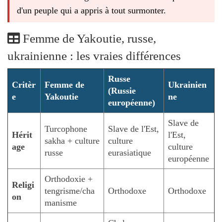
d'un peuple qui a appris à tout surmonter.
Femme de Yakoutie, russe,
ukrainienne : les vraies différences
Russe
Critèr
Femme de
Ukrainien
(Russie
e
Yakoutie
ne
européenne)
Slave de
Turcophone
Slave de l'Est,
Hérit
l'Est,
sakha + culture
culture
age
culture
russe
eurasiatique
européenne
Orthodoxie +
Religi
tengrisme/cha
Orthodoxe
Orthodoxe
on
manisme