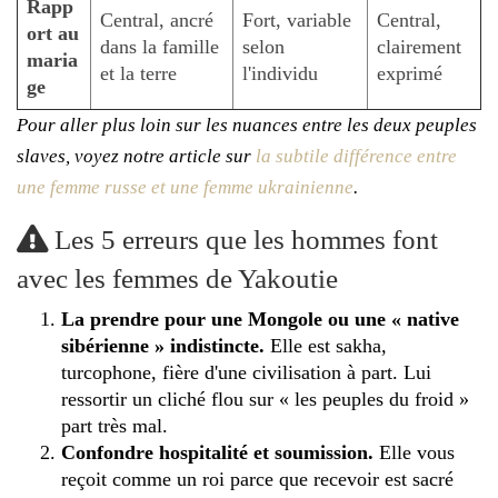
Rapp
Central, ancré
Fort, variable
Central,
ort au
dans la famille
selon
clairement
maria
et la terre
l'individu
exprimé
ge
Pour aller plus loin sur les nuances entre les deux peuples
slaves, voyez notre article sur
la subtile différence entre
une femme russe et une femme ukrainienne
.
Les 5 erreurs que les hommes font
avec les femmes de Yakoutie
La prendre pour une Mongole ou une « native
sibérienne » indistincte.
Elle est sakha,
turcophone, fière d'une civilisation à part. Lui
ressortir un cliché flou sur « les peuples du froid »
part très mal.
Confondre hospitalité et soumission.
Elle vous
reçoit comme un roi parce que recevoir est sacré