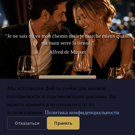
"Je ne sais où va mon chemin mais je marche mieux quand
ma main serre la tienne."
Alfred de Musset
Faîtes le Premier Pas
Мы используем файлы cookie для анализа
посещаемости и персонализации рекламы. Вы
можете принять или отказаться от их
использования.
Политика конфиденциальности
Отказаться
Принять