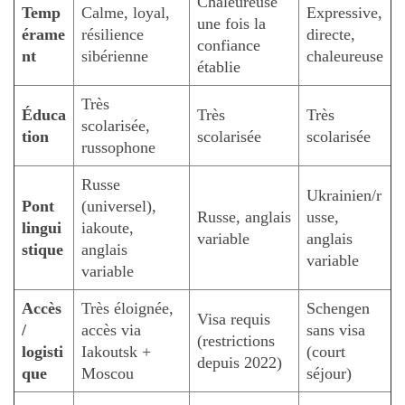
Chaleureuse
Temp
Calme, loyal,
Expressive,
une fois la
érame
résilience
directe,
confiance
nt
sibérienne
chaleureuse
établie
Très
Éduca
Très
Très
scolarisée,
tion
scolarisée
scolarisée
russophone
Russe
Ukrainien/r
Pont
(universel),
Russe, anglais
usse,
lingui
iakoute,
variable
anglais
stique
anglais
variable
variable
Accès
Très éloignée,
Schengen
Visa requis
/
accès via
sans visa
(restrictions
logisti
Iakoutsk +
(court
depuis 2022)
que
Moscou
séjour)