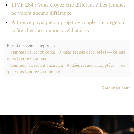
LIVE 264 : Vous croyez être différent ? Les femmes
ne voient aucune différence.
Attirance physique ou projet de couple : le piège qui
coûte cher aux hommes célibataires
Plus dans cette catégorie :
Femmes de Tchoukotka : 9 idées reçues décryptées — ce que
vous ignorez vraiment
Femmes tatares du Tatarstan : 9 idées reçues décryptées — ce
que vous ignorez vraiment »
Retour en haut