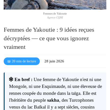
l
é
Femmes de Yakoutie
Agence CQMI
Femmes de Yakoutie : 9 idées reçues
décryptées — ce que vous ignorez
vraiment
28 juin 2026
📖 20 min de lecture
En bref :
Une femme de Yakoutie n'est ni une
Mongole, ni une Esquimaude, ni une éleveuse de
rennes coupée du monde dans la taïga. Elle est
l'héritière du peuple
sakha
, des Turcophones
venus du lac Baïkal il y a sept siècles, cousins