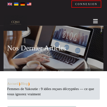
CONNEXION
Nos Dernier Articles
Accueil
Blog
Femmes de Yakoutie : 9 idées reçues décryptées — ce que
vous ignorez vraiment