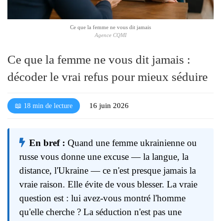
l
é
Ce que la femme ne vous dit jamais
Agence CQMI
Ce que la femme ne vous dit jamais :
décoder le vrai refus pour mieux séduire
16 juin 2026
📖 18 min de lecture
En bref :
Quand une femme ukrainienne ou
russe vous donne une excuse — la langue, la
distance, l'Ukraine — ce n'est presque jamais la
vraie raison. Elle évite de vous blesser. La vraie
question est : lui avez-vous montré l'homme
qu'elle cherche ? La séduction n'est pas une