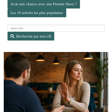
Ai-je une chance avec une Femme Slave ?
Les 10 articles les plus populaires
R
e
Recherche par mot clé
c
h
e
r
c
h
e
p
a
r
m
o
t
c