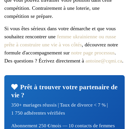
que vous pouvez travailler votre position dans cette
compétition. Contrairement à une loterie, une
compétition se prépare.
Si vous êtes sérieux dans votre démarche et que vous
souhaitez rencontrer une
femme ukrainienne ou russe
prête à construire une vie à vos côtés
, découvrez notre
formule d'accompagnement sur
notre page processus
.
Des questions ? Écrivez directement à
antoine@cqmi.ca
.
Prêt à trouver votre partenaire de
vie ?
350+ mariages réussis | Taux de divorce < 7 % |
1 750 adhérentes vérifiées
Abonnement 250 €/mois — 10 contacts de femmes