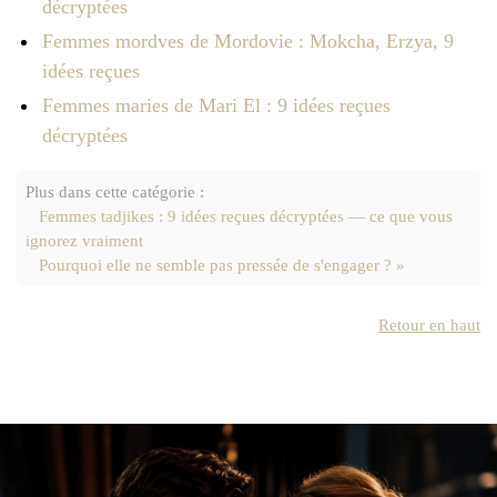
décryptées
Femmes mordves de Mordovie : Mokcha, Erzya, 9
idées reçues
Femmes maries de Mari El : 9 idées reçues
décryptées
Plus dans cette catégorie :
Femmes tadjikes : 9 idées reçues décryptées — ce que vous
ignorez vraiment
Pourquoi elle ne semble pas pressée de s'engager ? »
Retour en haut