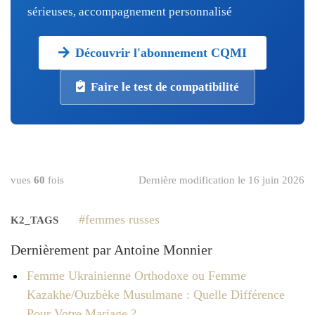
sérieuses, accompagnement personnalisé
Découvrir l'abonnement CQMI
Faire le test de compatibilité
vues
60
fois
Dernière modification le 16 juin 2026
femmes russes
K2_TAGS
Dernièrement par Antoine Monnier
Femme Ukrainienne Orthodoxe ou Femme
Kazakhe/Ouzbèke Musulmane : Quelle Différence
Pour Votre Mariage ?