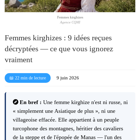
l
é
Femmes kirghizes
Agence CQMI
Femmes kirghizes : 9 idées reçues
décryptées — ce que vous ignorez
vraiment
9 juin 2026
📖 22 min de lecture
En bref :
Une femme kirghize n'est ni russe, ni
« simplement une Asiatique de plus », ni une
villageoise effacée. Elle appartient à un peuple
turcophone des montagnes, héritier des cavaliers
de la steppe et de l'épopée de Manas — l'un des