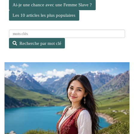
Ai-je une chance avec une Femme Slave ?
Les 10 articles les plus populaires
R
e
Recherche par mot clé
c
h
e
r
c
h
e
p
a
r
m
o
t
c