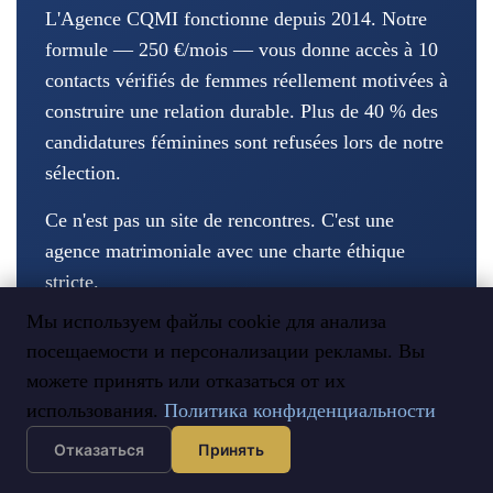
L'Agence CQMI fonctionne depuis 2014. Notre
formule — 250 €/mois — vous donne accès à 10
contacts vérifiés de femmes réellement motivées à
construire une relation durable. Plus de 40 % des
candidatures féminines sont refusées lors de notre
sélection.
Ce n'est pas un site de rencontres. C'est une
agence matrimoniale avec une charte éthique
stricte.
Мы используем файлы cookie для анализа
350+ mariages réussis | Taux de divorce < 7
посещаемости и персонализации рекламы. Вы
% | Aucun chatbot, aucun traducteur
можете принять или отказаться от их
fantôme
использования.
Политика конфиденциальности
Отказаться
Принять
Découvrir notre processus →