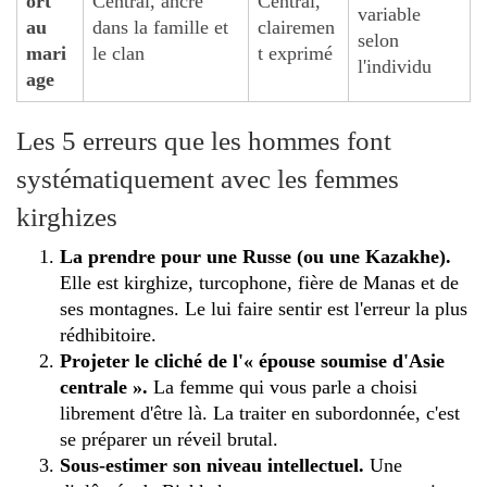
ort
Central, ancré
Central,
variable
au
dans la famille et
clairemen
selon
mari
le clan
t exprimé
l'individu
age
Les 5 erreurs que les hommes font
systématiquement avec les femmes
kirghizes
La prendre pour une Russe (ou une Kazakhe).
Elle est kirghize, turcophone, fière de Manas et de
ses montagnes. Le lui faire sentir est l'erreur la plus
rédhibitoire.
Projeter le cliché de l'« épouse soumise d'Asie
centrale ».
La femme qui vous parle a choisi
librement d'être là. La traiter en subordonnée, c'est
se préparer un réveil brutal.
Sous-estimer son niveau intellectuel.
Une