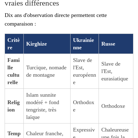
vraies différences
Dix ans d'observation directe permettent cette
comparaison :
Critè
Ukrainie
Kirghize
Russe
re
nne
Fami
Slave de
Slave de
lle
Turcique, nomade
l'Est,
l'Est,
cultu
de montagne
européenn
eurasiatique
relle
e
Islam sunnite
Relig
modéré + fond
Orthodox
Orthodoxe
ion
tengriste, très
e
laïque
Expressiv
Chaleureuse
Temp
Chaleur franche,
e,
une fois la