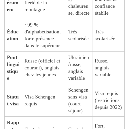
éram
fierté de la
chaleureu
confiance
ent
montagne
se, directe
établie
~99 %
Éduc
d'alphabétisation,
Très
Très
ation
forte présence
scolarisée
scolarisée
dans le supérieur
Pont
Ukrainien
Russe (officiel et
Russe,
lingui
/russe,
courant), anglais
anglais
stiqu
anglais
chez les jeunes
variable
e
variable
Schengen
Visa requis
Statu
Visa Schengen
sans visa
(restrictions
t visa
requis
(court
depuis 2022)
séjour)
Rapp
Fort,