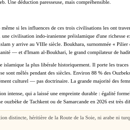
eb. Une déduction paresseuse, mais compréhensible.
ême si les influences de ces trois civilisations les ont trave
e, une civilisation indo-iranienne préislamique d'une richesse
islam y arrive au VIIIe siècle. Boukhara, surnommée « Pilier d
manité — et d'Imam al-Boukhari, le grand compilateur de hadi
e islamique la plus libérale historiquement. Il porte les trace
 se sont mêlés pendant des siècles. Environ 88 % des Ouzbeks
ément culturel — pas doctrinaire. La grande majorité des fem
ion intense, qui a laissé une empreinte durable : égalité formel
me ouzbèke de Tachkent ou de Samarcande en 2026 est très diff
ion distincte, héritière de la Route de la Soie, ni arabe ni t