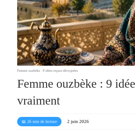
l
é
Femme ouzbèke : 9 idées reçues décryptées
Femme ouzbèke : 9 idée
vraiment
2 juin 2026
📖 26 min de lecture