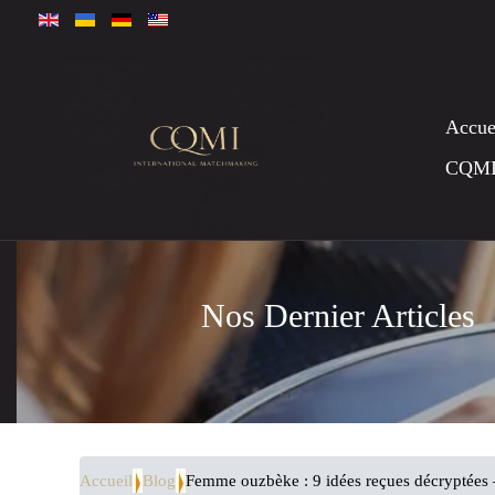
Accue
CQM
Nos Dernier Articles
Accueil
Blog
Femme ouzbèke : 9 idées reçues décryptées