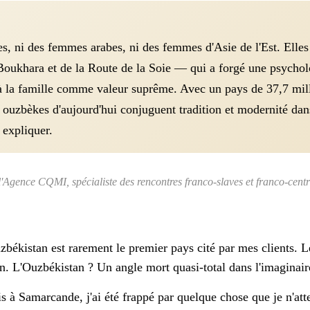
 ni des femmes arabes, ni des femmes d'Asie de l'Est. Elles so
Boukhara et de la Route de la Soie — qui a forgé une psycholo
t à la famille comme valeur suprême. Avec un pays de 37,7 mil
 ouzbèkes d'aujourd'hui conjuguent tradition et modernité d
 expliquer.
 l'Agence CQMI, spécialiste des rencontres franco-slaves et franco-cent
uzbékistan est rarement le premier pays cité par mes clients
an. L'Ouzbékistan ? Un angle mort quasi-total dans l'imaginair
s à Samarcande, j'ai été frappé par quelque chose que je n'atte