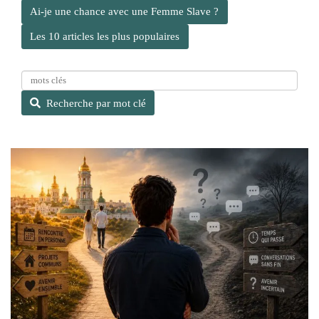
Ai-je une chance avec une Femme Slave ?
Les 10 articles les plus populaires
R
e
Recherche par mot clé
c
h
e
r
c
h
e
p
a
r
m
o
t
c