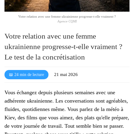
l
é
Votre relation avec une femme ukrainienne progresse-t-elle vraiment ?
Agence CQMI
Votre relation avec une femme
ukrainienne progresse-t-elle vraiment ?
Le test de la concrétisation
21 mai 2026
📖 24 min de lecture
Vous échangez depuis plusieurs semaines avec une
adhérente ukrainienne. Les conversations sont agréables,
fluides, quotidiennes même. Vous parlez de la météo à
Kiev, des films que vous aimez, des plats qu'elle prépare,
de votre journée de travail. Tout semble bien se passer.