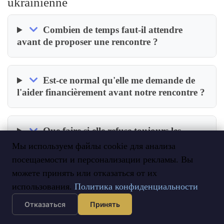
ukrainienne
Combien de temps faut-il attendre
avant de proposer une rencontre ?
Est-ce normal qu'elle me demande de
l'aider financièrement avant notre rencontre ?
Que faire si elle refuse toujours les
appels vidéo ?
Мы используем файлы cookie для анализа
посещаемости и персонализации рекламы. Вы
можете принять или отказаться от их
Doit-on parler mariage dès les
использования.
Политика конфиденциальности
premières semaines ?
Отказаться
Принять