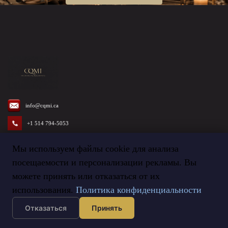
info@cqmi.ca
+1 514 794-5053
Мы используем файлы cookie для анализа
посещаемости и персонализации рекламы. Вы
можете принять или отказаться от их
Termes et Conditions
©
2026
Agence CQMI
использования.
Политика конфиденциальности
Отказаться
Принять