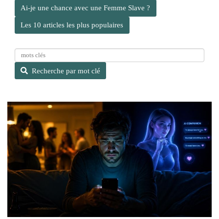
Ai-je une chance avec une Femme Slave ?
Les 10 articles les plus populaires
R
e
Recherche par mot clé
c
h
e
r
c
h
e
p
a
r
m
o
t
c