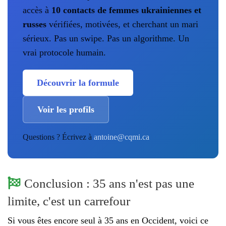
accès à
10 contacts de femmes ukrainiennes et
russes
vérifiées, motivées, et cherchant un mari
sérieux. Pas un swipe. Pas un algorithme. Un
vrai protocole humain.
Découvrir la formule
Voir les profils
Questions ? Écrivez à
antoine@cqmi.ca
Conclusion : 35 ans n'est pas une
limite, c'est un carrefour
Si vous êtes encore seul à 35 ans en Occident, voici ce