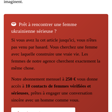
imaginent.
Prêt à rencontrer une femme
ukrainienne sérieuse ?
Si vous avez lu cet article jusqu'ici, vous n'êtes
pas venu par hasard. Vous cherchez une femme
avec laquelle construire une vraie vie. Les
femmes de notre agence cherchent exactement la
même chose.
Notre abonnement mensuel à
250 €
vous donne
accès à
10 contacts de femmes vérifiées et
sérieuses
, prêtes à engager une conversation
sincère avec un homme comme vous.