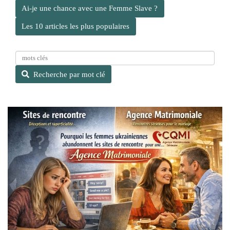
Ai-je une chance avec une Femme Slave ?
Les 10 articles les plus populaires
R
e
Recherche par mot clé
c
h
e
r
c
h
e
p
a
r
m
o
t
c