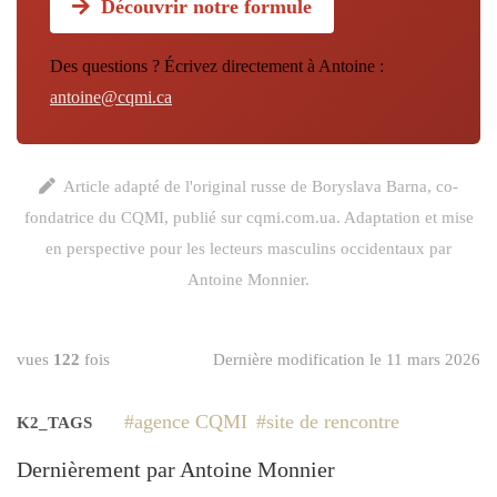
Découvrir notre formule
Des questions ? Écrivez directement à Antoine :
antoine@cqmi.ca
Article adapté de l'original russe de Boryslava Barna, co-
fondatrice du CQMI, publié sur
cqmi.com.ua
. Adaptation et mise
en perspective pour les lecteurs masculins occidentaux par
Antoine Monnier.
vues
122
fois
Dernière modification le 11 mars 2026
agence CQMI
site de rencontre
K2_TAGS
Dernièrement par Antoine Monnier