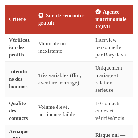
Agence
Site de rencontre
Critère
matrimoniale
gratuit
CQMI
Vérificat
Interview
Minimale ou
ion des
personnelle
inexistante
profils
par Boryslava
Uniquement
Intentio
Très variables (flirt,
mariage et
ns des
aventure, mariage)
relation
hommes
sérieuse
Qualité
10 contacts
Volume élevé,
des
ciblés et
pertinence faible
contacts
vérifiés/mois
Arnaque
Risque nul —