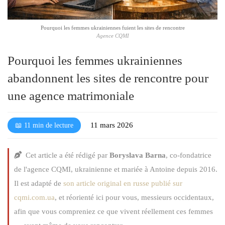
l
é
Pourquoi les femmes ukrainiennes fuient les sites de rencontre
Agence CQMI
Pourquoi les femmes ukrainiennes
abandonnent les sites de rencontre pour
une agence matrimoniale
11 mars 2026
📖 11 min de lecture
Cet article a été rédigé par
Boryslava Barna
, co-fondatrice
de l'agence CQMI, ukrainienne et mariée à Antoine depuis 2016.
Il est adapté de
son article original en russe publié sur
cqmi.com.ua
, et réorienté ici pour vous, messieurs occidentaux,
afin que vous compreniez ce que vivent réellement ces femmes