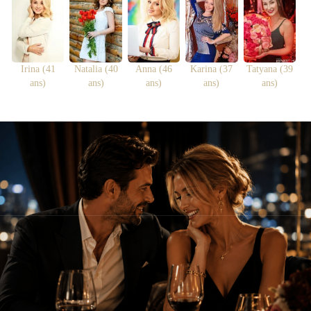
Irina (41
Natalia (40
Anna (46
Karina (37
Tatyana (39
ans)
ans)
ans)
ans)
ans)