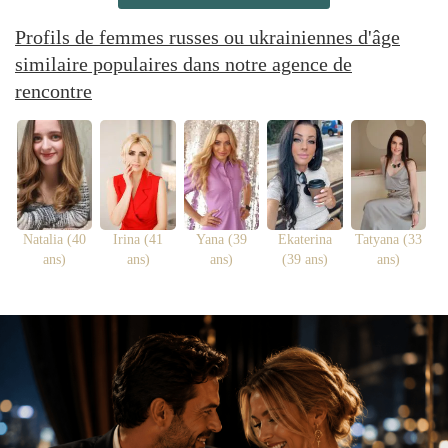
Profils de femmes russes ou ukrainiennes d'âge
similaire populaires dans notre agence de
rencontre
Natalia (40
Irina (41
Yana (39
Ekaterina
Tatyana (33
ans)
ans)
ans)
(39 ans)
ans)