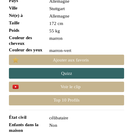
Pays
Allemagne
Ville
Stuttgart
Né(e) à
Allemagne
Taille
172 cm
Poids
55 kg
Couleur des
marron
cheveux
Couleur des yeux
marron-vert
Ajouter aux favoris
Quizz
Voir le clip
Top 10 Profils
État civil
célibataire
Enfants dans la
Non
maison