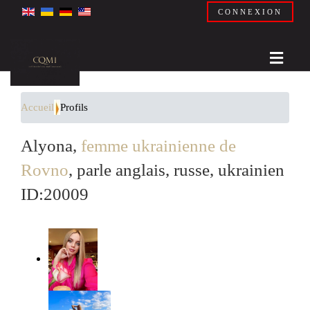
CONNEXION
Accueil
Profils
Alyona,
femme ukrainienne de
Rovno
, parle anglais, russe, ukrainien
ID:20009