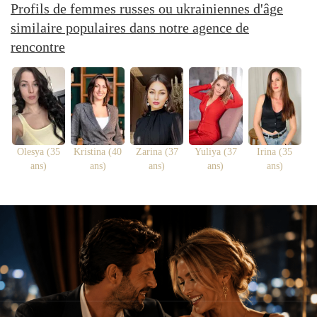
Profils de femmes russes ou ukrainiennes d'âge
similaire populaires dans notre agence de
rencontre
Olesya (35
Kristina (40
Zarina (37
Yuliya (37
Irina (35
ans)
ans)
ans)
ans)
ans)