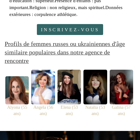
d'éducation : supérieur.Présence d'enfants : pas
important.Religion : non religieux, mais spirituel.Données
extérieures : corpulence athlétique.
INSCRIVEZ-VOUS
Profils de femmes russes ou ukrainiennes d'âge
similaire populaires dans notre agence de
rencontre
Alyona (55
Angela (56
Elena (53
Natalia (53
Galina (57
ans)
ans)
ans)
ans)
ans)