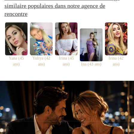
similaire populaires dans notre agence de
rencontre
Yana (45
Yuliya (42
Irina (45
Irina (42
ans)
ans)
ans)
Ina (43 ans)
ans)