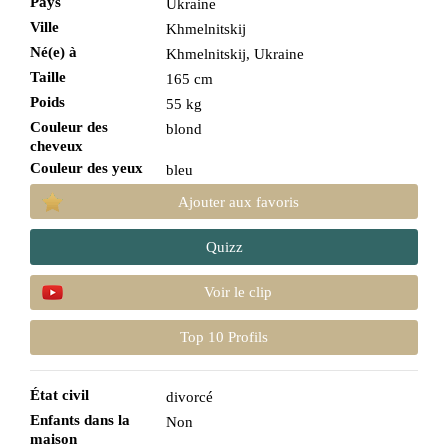
Pays
Ukraine
Ville
Khmelnitskij
Né(e) à
Khmelnitskij, Ukraine
Taille
165 cm
Poids
55 kg
Couleur des
blond
cheveux
Couleur des yeux
bleu
Ajouter aux favoris
Quizz
Voir le clip
Top 10 Profils
État civil
divorcé
Enfants dans la
Non
maison