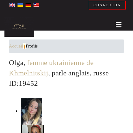
CONNEXION
Accueil
Profils
Olga,
femme ukrainienne de
Khmelnitskij
, parle anglais, russe
ID:19452