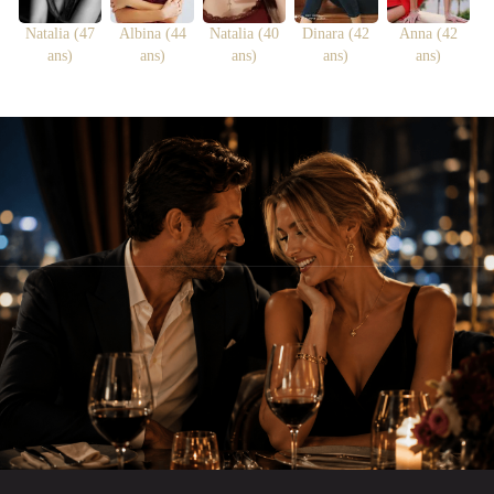
Natalia (47
Albina (44
Natalia (40
Dinara (42
Anna (42
ans)
ans)
ans)
ans)
ans)