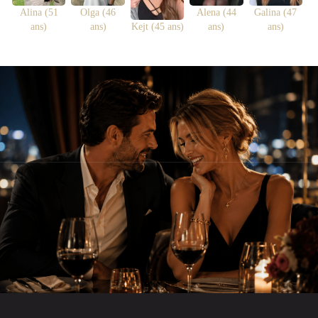
Alina (51
Olga (46
Alena (44
Galina (47
ans)
ans)
Kejt (45 ans)
ans)
ans)