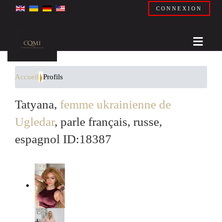
CONNEXION
Accueil
Profils
Tatyana,
femme ukrainienne de
Ugledar
, parle français, russe,
espagnol ID:18387