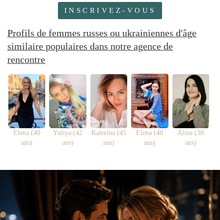
INSCRIVEZ-VOUS
Profils de femmes russes ou ukrainiennes d'âge
similaire populaires dans notre agence de
rencontre
Elena (40
Yuliya (42
Katerina (45
Elena (40
Alina (38
ans)
ans)
ans)
ans)
ans)