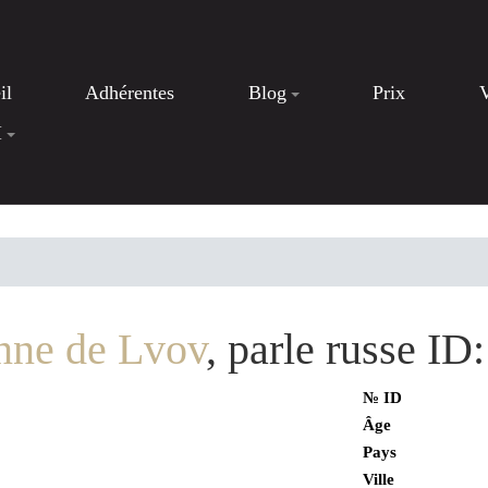
il
Adhérentes
Blog
Prix
I
nne de Lvov
, parle russe ID
№ ID
Âge
Pays
Ville