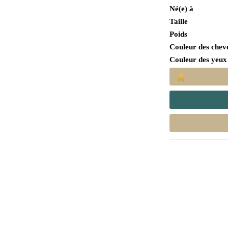
Né(e) à
Taille
Poids
Couleur des chev
Couleur des yeux