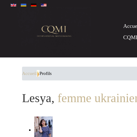
Accue
CQM
Accueil
Profils
Lesya,
femme ukrainie