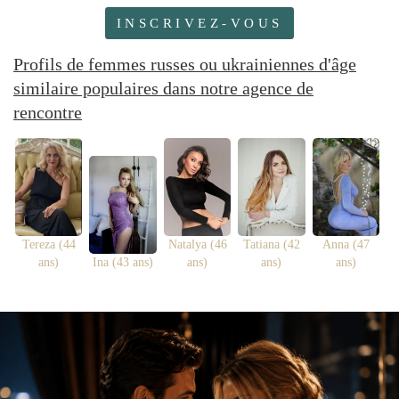
INSCRIVEZ-VOUS
Profils de femmes russes ou ukrainiennes d'âge
similaire populaires dans notre agence de
rencontre
Tereza (44
Natalya (46
Tatiana (42
Anna (47
ans)
Ina (43 ans)
ans)
ans)
ans)