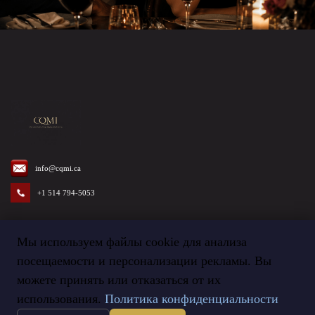
info@cqmi.ca
+1 514 794-5053
Мы используем файлы cookie для анализа
посещаемости и персонализации рекламы. Вы
Termes et Conditions
©
2026
Agence CQMI
можете принять или отказаться от их
использования.
Политика конфиденциальности