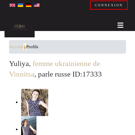
CONNEXION
Accueil
Profils
Yuliya,
femme ukrainienne de
Vinnitsa
, parle russe ID:17333