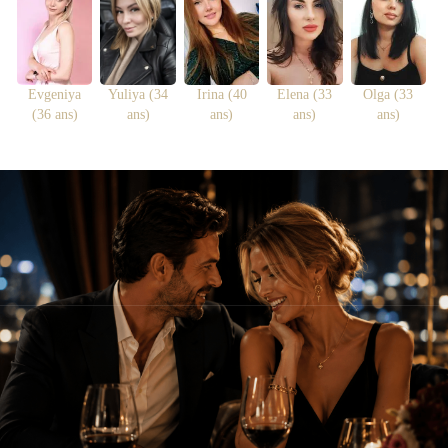
Evgeniya
Yuliya (34
Irina (40
Elena (33
Olga (33
(36 ans)
ans)
ans)
ans)
ans)