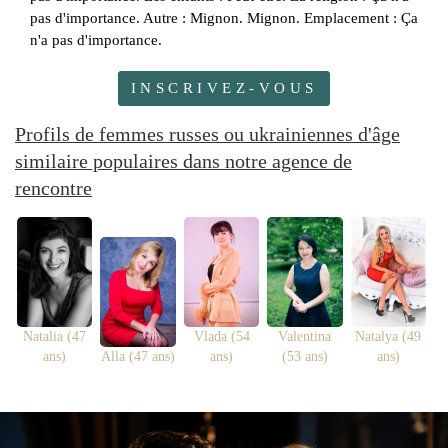
pas d'importance. Autre : Mignon. Mignon. Emplacement : Ça
n'a pas d'importance.
INSCRIVEZ-VOUS
Profils de femmes russes ou ukrainiennes d'âge
similaire populaires dans notre agence de
rencontre
Natalia (47
Vlada (54
Valentina
Natalya (49
ans)
Alla (47 ans)
ans)
(53 ans)
ans)