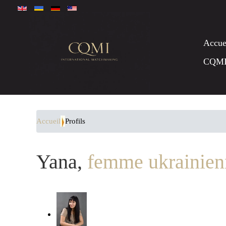
Accue
CQM
Accueil
Profils
Yana,
femme ukrainien