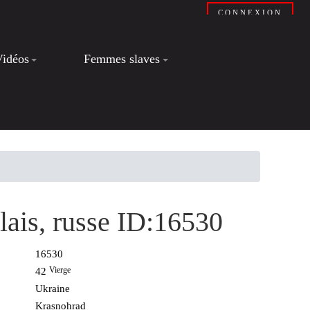
CONNEXION
Vidéos
Femmes slaves
glais, russe ID:16530
16530
Vierge
42
Ukraine
Krasnohrad