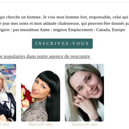
t qui cherche un homme. Je vois mon homme fort, responsable, celui qui 
e jour mes soins et mon attitude chaleureuse, qui peuvent être donnés 
Religion : pas musulman Autre : mignon Emplacement : Canada, Europe
INSCRIVEZ-VOUS
re populaires dans notre agence de rencontre
7 ans)
Maria (45 ans)
Taisiya (45 ans)