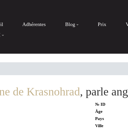
il
Adhérentes
Blog
Prix
I
ne de Krasnohrad
, parle an
№ ID
Âge
Pays
Ville