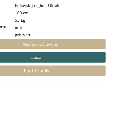
Poltavskij region, Ukraine
169 cm
53 kg
eux
noir
gris-vert
Ajouter aux favoris
Quizz
Top 10 Profils