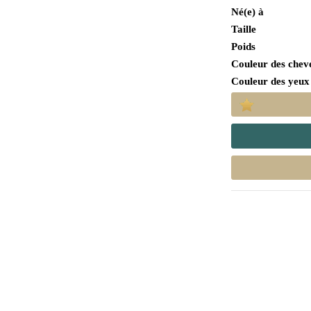
Né(e) à
Taille
Poids
Couleur des chev
Couleur des yeux