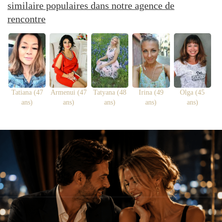
similaire populaires dans notre agence de
rencontre
Tatiana (47
Armenui (47
Tatyana (48
Irina (49
Olga (45
ans)
ans)
ans)
ans)
ans)