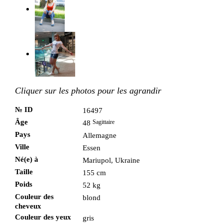
Cliquer sur les photos pour les agrandir
№ ID
16497
Âge
Sagittaire
48
Pays
Allemagne
Ville
Essen
Né(e) à
Mariupol, Ukraine
Taille
155 cm
Poids
52 kg
Couleur des
blond
cheveux
Couleur des yeux
gris