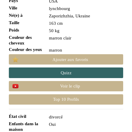
Pays
USA
Ville
lynchbourg
Né(e) à
Zaporizhzhia, Ukraine
Taille
163 cm
Poids
50 kg
Couleur des
marron clair
cheveux
Couleur des yeux
marron
Ajouter aux favoris
Quizz
Voir le clip
Top 10 Profils
État civil
divorcé
Enfants dans la
Oui
maison