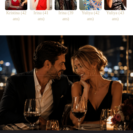
Kristina (42
Irina (41
Irina (39
Yuliya (42
Yuliya (43
ans)
ans)
ans)
ans)
ans)