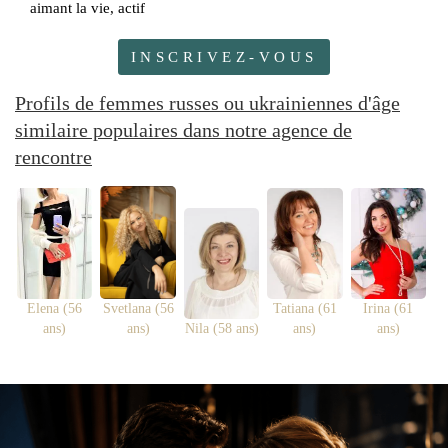
aimant la vie, actif
INSCRIVEZ-VOUS
Profils de femmes russes ou ukrainiennes d'âge
similaire populaires dans notre agence de
rencontre
Elena (56
Svetlana (56
Tatiana (61
Irina (61
ans)
ans)
Nila (58 ans)
ans)
ans)