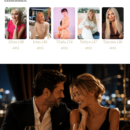
Alina (48
Irina (46
Vlada (54
Yuliya (47
Tatyana (46
ans)
ans)
ans)
ans)
ans)