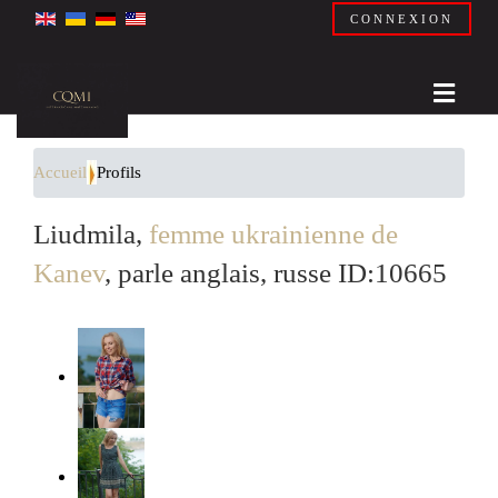
CONNEXION
Accueil
Profils
Liudmila,
femme ukrainienne de
Kanev
, parle anglais, russe ID:10665