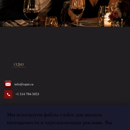
info@cqmi.ca
+1 514 794-5053
Мы используем файлы cookie для анализа
посещаемости и персонализации рекламы. Вы
Termes et Conditions
©
2026
Agence CQMI