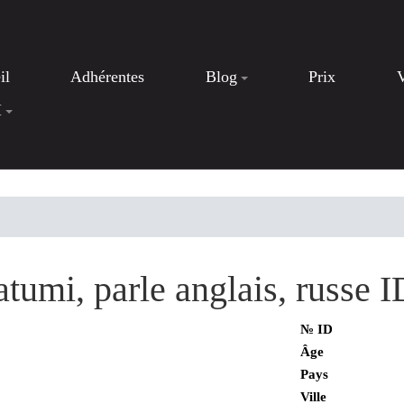
il
Adhérentes
Blog
Prix
I
tumi, parle anglais, russe 
№ ID
Âge
Pays
Ville