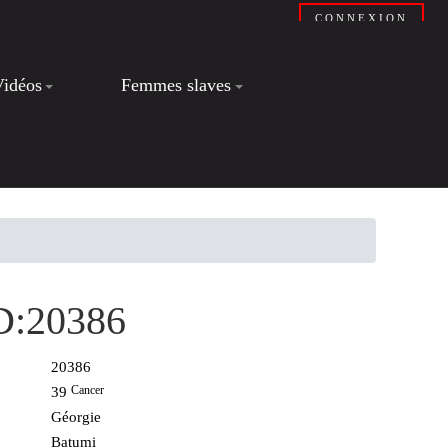
CONNEXION
Vidéos
Femmes slaves
ID:20386
20386
Cancer
39
Géorgie
Batumi