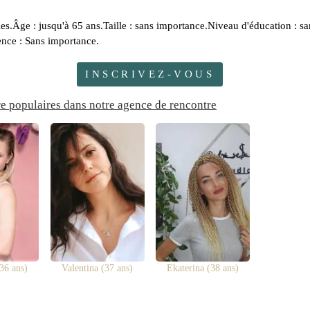
les.Âge : jusqu'à 65 ans.Taille : sans importance.Niveau d'éducation : sa
ence : Sans importance.
INSCRIVEZ-VOUS
re populaires dans notre agence de rencontre
36 ans)
Valentina (37 ans)
Ekaterina (38 ans)