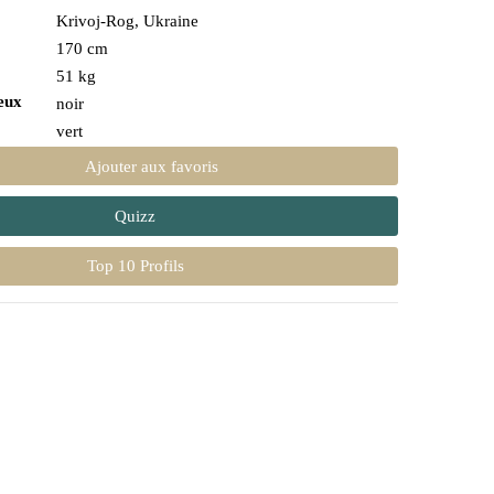
Krivoj-Rog, Ukraine
170 cm
51 kg
eux
noir
vert
Ajouter aux favoris
Quizz
Top 10 Profils