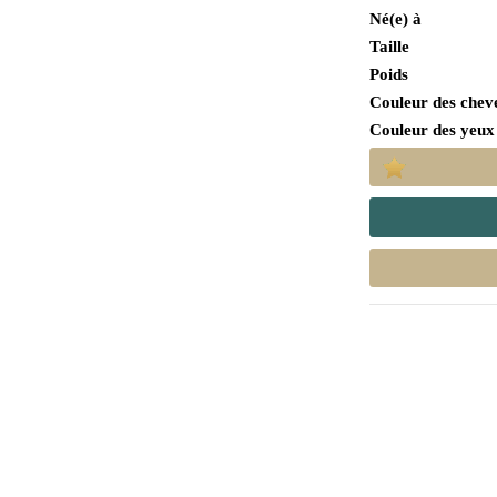
Né(e) à
Taille
Poids
Couleur des chev
Couleur des yeux