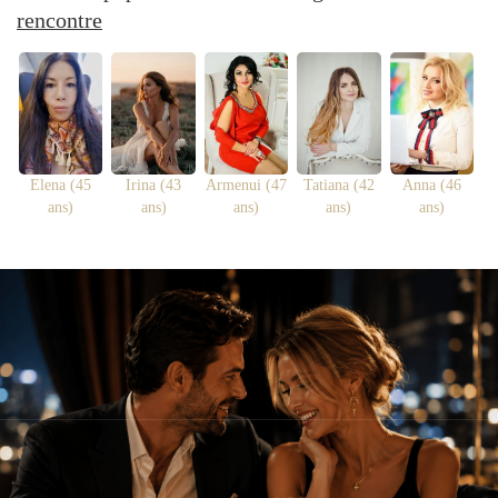
rencontre
Elena (45
Irina (43
Armenui (47
Tatiana (42
Anna (46
ans)
ans)
ans)
ans)
ans)