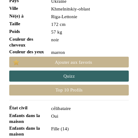
Pays
Ukraine
Ville
Khmelnitskiy-oblast
Né(e) à
Riga-Lettonie
Taille
172 cm
Poids
57 kg
Couleur des
noir
cheveux
Couleur des yeux
marron
Ajouter aux favoris
Quizz
Top 10 Profils
État civil
célibataire
Enfants dans la
Oui
maison
Enfants dans la
Fille (14)
maison