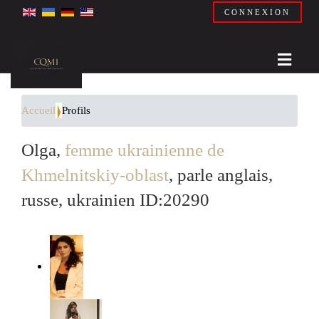
CONNEXION
Accueil
Profils
Olga,
femme ukrainienne de
Khmelnitskiy-oblast
, parle anglais,
russe, ukrainien ID:20290