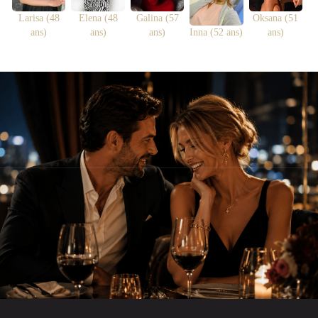
Larisa (48
Elena (48
Galina (57
Oksana (51
ans)
ans)
ans)
Inna (52 ans)
ans)