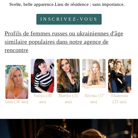
Svelte, belle apparence.Lieu de résidence : sans importance.
INSCRIVEZ-VOUS
Profils de femmes russes ou ukrainiennes d'âge
similaire populaires dans notre agence de
rencontre
Yuliya (30
Mariya (35
Alyona (37
Ekaterina
Inna (36 ans)
ans)
ans)
ans)
(33 ans)