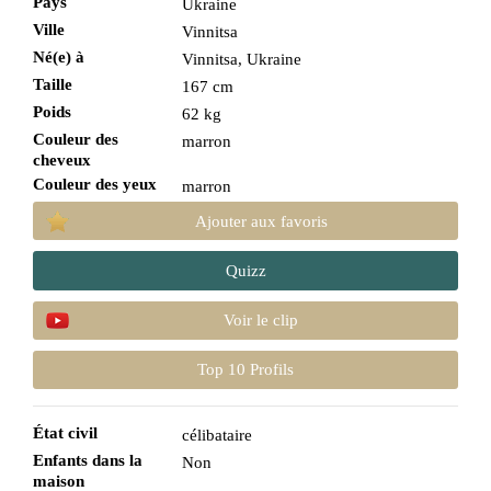
Pays
Ukraine
Ville
Vinnitsa
Né(e) à
Vinnitsa, Ukraine
Taille
167 cm
Poids
62 kg
Couleur des
marron
cheveux
Couleur des yeux
marron
Ajouter aux favoris
Quizz
Voir le clip
Top 10 Profils
État civil
célibataire
Enfants dans la
Non
maison