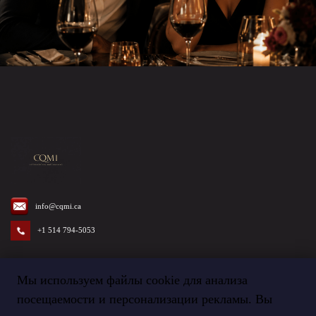
info@cqmi.ca
+1 514 794-5053
Мы используем файлы cookie для анализа
посещаемости и персонализации рекламы. Вы
Termes et Conditions
©
2026
Agence CQMI