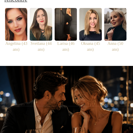
Angelina (43
Svetlana (44
Larisa (46
Oksana (45
Anna (50
ans)
ans)
ans)
ans)
ans)